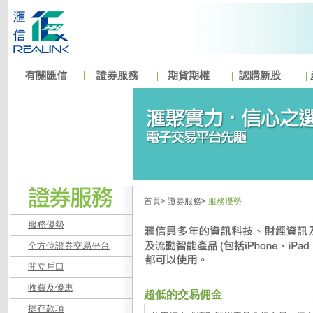
有關匯信
證券服務
期貨期權
認購新股
首頁>
證券服務>
服務優勢
服務優勢
全方位證券交易平台
開立戶口
收費及優惠
超低的交易佣金
提存款項